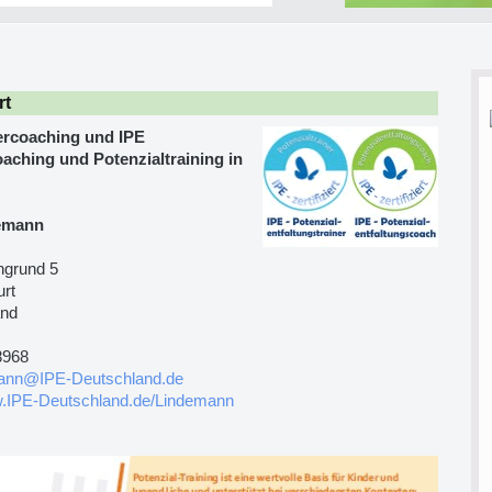
rt
ercoaching und IPE
aching und Potenzialtraining in
emann
ngrund 5
urt
and
8968
ann@IPE-Deutschland.de
w.IPE-Deutschland.de/Lindemann