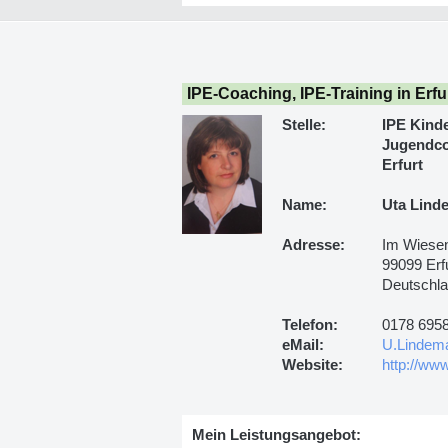
IPE-Coaching, IPE-Training in Erfu
Stelle:
IPE Kind
Jugendco
Erfurt
Name:
Uta Lind
Adresse:
Im Wiese
99099 Erf
Deutschl
Telefon:
0178 695
eMail:
U.Lindem
Website:
http://ww
Mein Leistungsangebot: