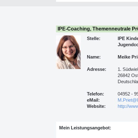
IPE-Coaching, Themenneutrale Prü
Stelle:
IPE Kind
Jugendco
Name:
Meike Pri
Adresse:
1. Südwie
26842 Ost
Deutschl
Telefon:
04952 - 9
eMail:
M.Priet@
Website:
http://www
Mein Leistungsangebot: