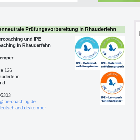
enneutrale Prüfungsvorbereitung in Rhauderfehn
ercoaching und IPE
aching in Rhauderfehn
Kemper
ke 136
auderfehn
and
05393
@ipe-coaching.de
deutschland.de/kemper