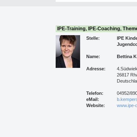
IPE-Training, IPE-Coaching, Them
Stelle:
IPE Kind
Jugendco
Name:
Bettina 
Adresse:
4.Südwie
26817 Rh
Deutschl
Telefon:
04952/89
eMail:
b.kemper
Website:
www.ipe-